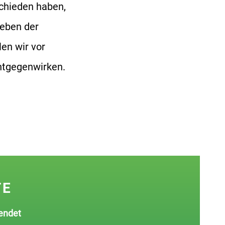
chieden haben,
eben der
en wir vor
ntgegenwirken.
TE
pendet