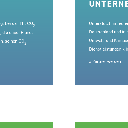
UNTERN
gt bei ca. 11 t CO
Unterstützt mit eur
2
Deutschland und in d
 die unser Planet
Umwelt- und Klimasc
en, seinen CO
2
Dienstleistungen kli
» Partner werden