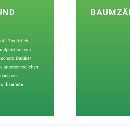
UND
BAUMZÄ
ff. Zusätzlich
s Speichern von
sschutz. Darüber
le unterschiedlichen
idung von
 wirksamste