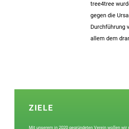
tree4tree wurd
gegen die Urs
Durchführung v
allem dem dra
ZIELE
Mit unserem in 2020 gegründeten Verein wollen wir 