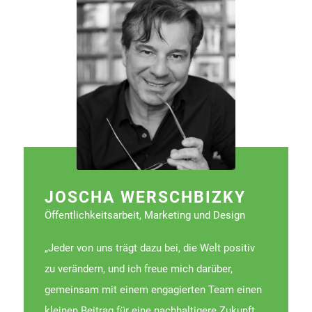
JOSCHA WERSCHBIZKY
Öffentlichkeitsarbeit, Marketing und Design
„Jeder von uns trägt dazu bei, die Welt positiv
zu verändern, und ich freue mich darüber,
gemeinsam mit einem engagierten Team einen
kleinen Beitrag für eine nachhaltigere Zukunft