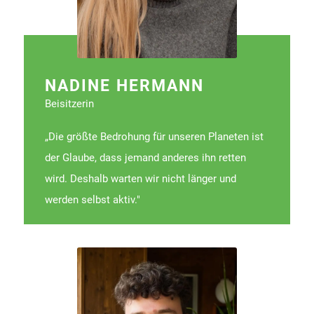
NADINE HERMANN
Beisitzerin
„Die größte Bedrohung für unseren Planeten ist
der Glaube, dass jemand anderes ihn retten
wird. Deshalb warten wir nicht länger und
werden selbst aktiv."