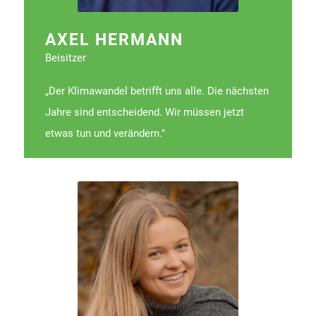
AXEL HERMANN
Beisitzer
„Der Klimawandel betrifft uns alle. Die nächsten
Jahre sind entscheidend. Wir müssen jetzt
etwas tun und verändern."